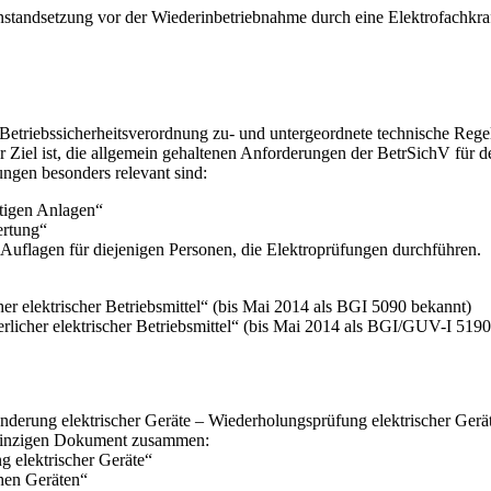
nstandsetzung vor der Wiederinbetriebnahme durch eine Elektrofachkraf
er Betriebssicherheitsverordnung zu- und untergeordnete technische R
Ihr Ziel ist, die allgemein gehaltenen Anforderungen der BetrSichV für 
ngen besonders relevant sind:
tigen Anlagen“
ertung“
uflagen für diejenigen Personen, die Elektroprüfungen durchführen.
 elektrischer Betriebsmittel“ (bis Mai 2014 als BGI 5090 bekannt)
cher elektrischer Betriebsmittel“ (bis Mai 2014 als BGI/GUV-I 5190
derung elektrischer Geräte – Wiederholungsprüfung elektrischer Gerät
 einzigen Dokument zusammen:
elektrischer Geräte“
hen Geräten“