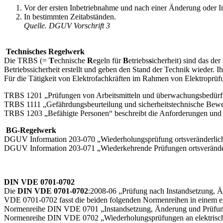
Vor der ersten Inbetriebnahme und nach einer Änderung oder I
In bestimmten Zeitabständen.
Quelle. DGUV Vorschrift 3
Technisches Regelwerk
Die TRBS (=
T
echnische
R
egeln für
B
etriebs
s
icherheit) sind das d
Betriebssicherheit erstellt und geben den Stand der Technik wieder. 
Für die Tätigkeit von Elektrofachkräften im Rahmen von Elektroprüfu
TRBS 1201 „Prüfungen von Arbeitsmitteln und überwachungsbedürf
TRBS 1111 „Gefährdungsbeurteilung und sicherheitstechnische Bew
TRBS 1203 „Befähigte Personen“ beschreibt die Anforderungen und A
BG-Regelwerk
DGUV Information 203-070 „Wiederholungsprüfung ortsveränderlicher
DGUV Information 203-071 „Wiederkehrende Prüfungen ortsveränderli
DIN VDE 0701-0702
Die
DIN VDE 0701-0702
:2008-06 „Prüfung nach Instandsetzung, Än
VDE 0701-0702 fasst die beiden folgenden Normenreihen in einem
Normenreihe DIN VDE 0701 „Instandsetzung, Änderung und Prüfung 
Normenreihe DIN VDE 0702 „Wiederholungsprüfungen an elektrisc