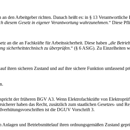
ten an den Arbeitgeber richten. Danach heißt es: in § 13 Verantwortliche
ach diesem Gesetz in eigener Verantwortung wahrzunehmen.
“ Diese Pfl
setz an die an Fachkräfte für Arbeitssicherheit. Diese haben „
die Betrie
ng sicherheitstechnisch zu überprüfen
.“ (§ 6 ASiG). Zu Einzelheiten 
auf ihren sicheren Zustand und auf ihre sichere Funktion umfassend prü
n.
pricht der früheren BGV A3. Wenn Elektrofachkräfte von Elektroprüfun
herer haben das Recht, zusätzlich zum staatlichen Gesetzes- und Reg
lverhütungsvorschriften ist die DGUV Vorschrift 3.
en Anlagen und Betriebsmittelauf ihren ordnungsgemäßen Zustand gepr