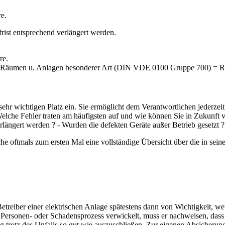
e.
frist entsprechend verlängert werden.
re.
tten, Räumen u. Anlagen besonderer Art (DIN VDE 0100 Gruppe 700) = Ri
 wichtigen Platz ein. Sie ermöglicht dem Verantwortlichen jederzeit
elche Fehler traten am häufigsten auf und wie können Sie in Zukunft 
längert werden ? - Wurden die defekten Geräte außer Betrieb gesetzt ?
liche oftmals zum ersten Mal eine vollständige Übersicht über die in s
etreiber einer elektrischen Anlage spätestens dann von Wichtigkeit, we
 Personen- oder Schadensprozess verwickelt, muss er nachweisen, dass
ung trotz des Unfalls so gut wie auszuschließen. Zur eigenen Absicherung