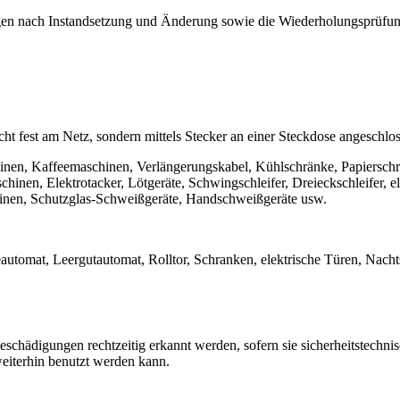
gen nach Instandsetzung und Änderung sowie die Wiederholungsprüfu
icht fest am Netz, sondern mittels Stecker an einer Steckdose angeschlo
en, Kaffeemaschinen, Verlängerungskabel, Kühlschränke, Papierschredd
en, Elektrotacker, Lötgeräte, Schwingschleifer, Dreieckschleifer, ele
hinen, Schutzglas-Schweißgeräte, Handschweißgeräte usw.
omat, Leergutautomat, Rolltor, Schranken, elektrische Türen, Nachtspei
hädigungen rechtzeitig erkannt werden, sofern sie sicherheitstechnisch
eiterhin benutzt werden kann.